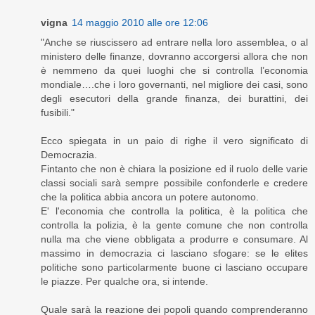
vigna
14 maggio 2010 alle ore 12:06
"Anche se riuscissero ad entrare nella loro assemblea, o al
ministero delle finanze, dovranno accorgersi allora che non
è nemmeno da quei luoghi che si controlla l’economia
mondiale….che i loro governanti, nel migliore dei casi, sono
degli esecutori della grande finanza, dei burattini, dei
fusibili."
Ecco spiegata in un paio di righe il vero significato di
Democrazia.
Fintanto che non è chiara la posizione ed il ruolo delle varie
classi sociali sarà sempre possibile confonderle e credere
che la politica abbia ancora un potere autonomo.
E' l'economia che controlla la politica, è la politica che
controlla la polizia, è la gente comune che non controlla
nulla ma che viene obbligata a produrre e consumare. Al
massimo in democrazia ci lasciano sfogare: se le elites
politiche sono particolarmente buone ci lasciano occupare
le piazze. Per qualche ora, si intende.
Quale sarà la reazione dei popoli quando comprenderanno