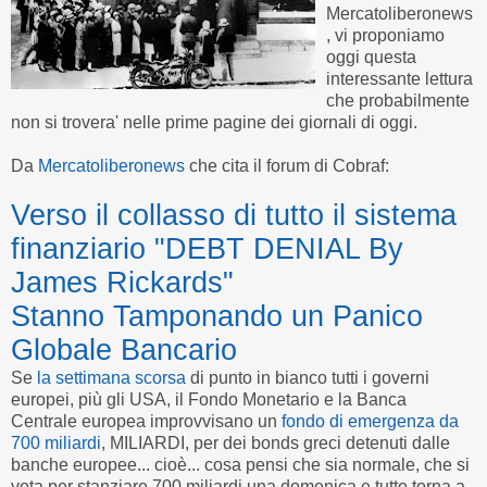
Mercatoliberonews
, vi proponiamo
oggi questa
interessante lettura
che probabilmente
non si trovera' nelle prime pagine dei giornali di oggi.
Da
Mercatoliberonews
che cita il forum di Cobraf:
Verso il collasso di tutto il sistema
finanziario "DEBT DENIAL By
James Rickards"
Stanno Tamponando un Panico
Globale Bancario
Se
la settimana scorsa
di punto in bianco tutti i governi
europei, più gli USA, il Fondo Monetario e la Banca
Centrale europea improvvisano un
fondo di emergenza da
700 miliardi
, MILIARDI, per dei bonds greci detenuti dalle
banche europee... cioè... cosa pensi che sia normale, che si
vota per stanziare 700 miliardi una domenica e tutto torna a