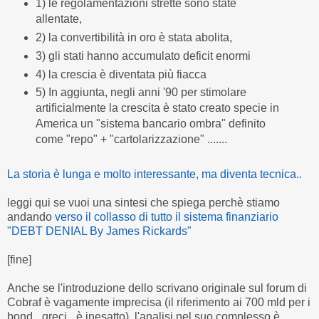
1) le regolamentazioni strette sono state
allentate,
2) la convertibilità in oro è stata abolita,
3) gli stati hanno accumulato deficit enormi
4) la crescia è diventata più fiacca
5) In aggiunta, negli anni '90 per stimolare
artificialmente la crescita è stato creato specie in
America un "sistema bancario ombra" definito
come "repo" + "cartolarizzazione" .......
La storia è lunga e molto interessante, ma diventa tecnica..
leggi qui se vuoi una sintesi che spiega perchè stiamo
andando
verso il collasso di tutto il sistema finanziario
"DEBT DENIAL By James Rickards"
[fine]
Anche se l'introduzione dello scrivano originale sul forum di
Cobraf è vagamente imprecisa (il riferimento ai 700 mld per i
bond _greci_ è inesatto), l'analisi nel suo complesso è