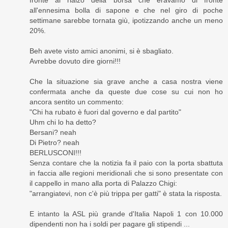
fronte al rialzo della borsa che eravamo di fronte
all'ennesima bolla di sapone e che nel giro di poche
settimane sarebbe tornata giù, ipotizzando anche un meno
20%.
Beh avete visto amici anonimi, si è sbagliato.
Avrebbe dovuto dire giorni!!!
Che la situazione sia grave anche a casa nostra viene
confermata anche da queste due cose su cui non ho
ancora sentito un commento:
"Chi ha rubato è fuori dal governo e dal partito"
Uhm chi lo ha detto?
Bersani? neah
Di Pietro? neah
BERLUSCONI!!!
Senza contare che la notizia fa il paio con la porta sbattuta
in faccia alle regioni meridionali che si sono presentate con
il cappello in mano alla porta di Palazzo Chigi:
"arrangiatevi, non c'è più trippa per gatti" è stata la risposta.
E intanto la ASL più grande d'Italia Napoli 1 con 10.000
dipendenti non ha i soldi per pagare gli stipendi ...