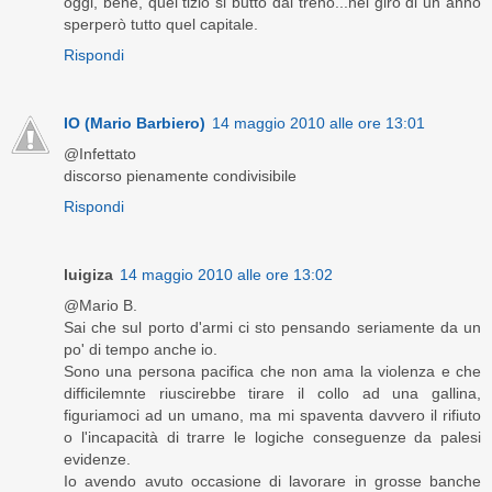
oggi, bene, quel tizio si buttò dal treno...nel giro di un anno
sperperò tutto quel capitale.
Rispondi
IO (Mario Barbiero)
14 maggio 2010 alle ore 13:01
@Infettato
discorso pienamente condivisibile
Rispondi
luigiza
14 maggio 2010 alle ore 13:02
@Mario B.
Sai che sul porto d'armi ci sto pensando seriamente da un
po' di tempo anche io.
Sono una persona pacifica che non ama la violenza e che
difficilemnte riuscirebbe tirare il collo ad una gallina,
figuriamoci ad un umano, ma mi spaventa davvero il rifiuto
o l'incapacità di trarre le logiche conseguenze da palesi
evidenze.
Io avendo avuto occasione di lavorare in grosse banche