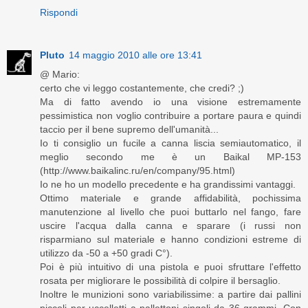
Rispondi
Pluto
14 maggio 2010 alle ore 13:41
@ Mario:
certo che vi leggo costantemente, che credi? ;)
Ma di fatto avendo io una visione estremamente
pessimistica non voglio contribuire a portare paura e quindi
taccio per il bene supremo dell'umanità...
Io ti consiglio un fucile a canna liscia semiautomatico, il
meglio secondo me è un Baikal MP-153
(http://www.baikalinc.ru/en/company/95.html)
Io ne ho un modello precedente e ha grandissimi vantaggi.
Ottimo materiale e grande affidabilità, pochissima
manutenzione al livello che puoi buttarlo nel fango, fare
uscire l'acqua dalla canna e sparare (i russi non
risparmiano sul materiale e hanno condizioni estreme di
utilizzo da -50 a +50 gradi C°).
Poi è più intuitivo di una pistola e puoi sfruttare l'effetto
rosata per migliorare le possibilità di colpire il bersaglio.
Inoltre le munizioni sono variabilissime: a partire dai pallini