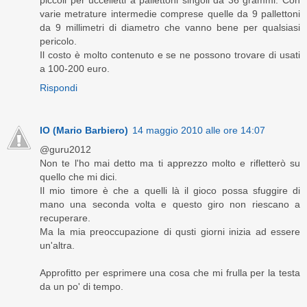
piccoli per uccelletti a pallettoni singoli da 36 grammi. Con
varie metrature intermedie comprese quelle da 9 pallettoni
da 9 millimetri di diametro che vanno bene per qualsiasi
pericolo.
Il costo è molto contenuto e se ne possono trovare di usati
a 100-200 euro.
Rispondi
IO (Mario Barbiero)
14 maggio 2010 alle ore 14:07
@guru2012
Non te l'ho mai detto ma ti apprezzo molto e rifletterò su
quello che mi dici.
Il mio timore è che a quelli là il gioco possa sfuggire di
mano una seconda volta e questo giro non riescano a
recuperare.
Ma la mia preoccupazione di qusti giorni inizia ad essere
un'altra.
Approfitto per esprimere una cosa che mi frulla per la testa
da un po' di tempo.