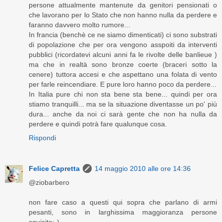
persone attualmente mantenute da genitori pensionati o
che lavorano per lo Stato che non hanno nulla da perdere e
faranno davvero molto rumore...
In francia (benchè ce ne siamo dimenticati) ci sono substrati
di popolazione che per ora vengono asspoiti da interventi
pubblici (ricordatevi alcuni anni fa le rivolte delle banlieue )
ma che in realtà sono bronze coerte (braceri sotto la
cenere) tuttora accesi e che aspettano una folata di vento
per farle reincendiare. E pure loro hanno poco da perdere...
In Italia pure chi non sta bene sta bene... quindi per ora
stiamo tranquilli... ma se la situazione diventasse un po' più
dura... anche da noi ci sarà gente che non ha nulla da
perdere e quindi potrà fare qualunque cosa.
Rispondi
Felice Capretta
14 maggio 2010 alle ore 14:36
@ziobarbero
non fare caso a questi qui sopra che parlano di armi
pesanti, sono in larghissima maggioranza persone