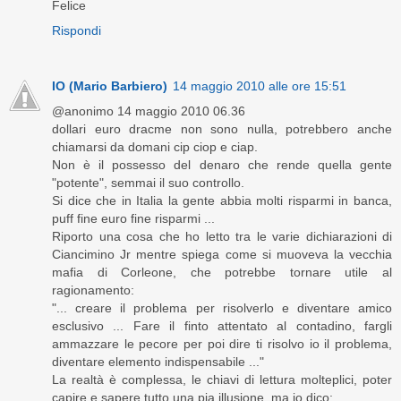
Felice
Rispondi
IO (Mario Barbiero)
14 maggio 2010 alle ore 15:51
@anonimo 14 maggio 2010 06.36
dollari euro dracme non sono nulla, potrebbero anche
chiamarsi da domani cip ciop e ciap.
Non è il possesso del denaro che rende quella gente
"potente", semmai il suo controllo.
Si dice che in Italia la gente abbia molti risparmi in banca,
puff fine euro fine risparmi ...
Riporto una cosa che ho letto tra le varie dichiarazioni di
Ciancimino Jr mentre spiega come si muoveva la vecchia
mafia di Corleone, che potrebbe tornare utile al
ragionamento:
"... creare il problema per risolverlo e diventare amico
esclusivo ... Fare il finto attentato al contadino, fargli
ammazzare le pecore per poi dire ti risolvo io il problema,
diventare elemento indispensabile ..."
La realtà è complessa, le chiavi di lettura molteplici, poter
capire e sapere tutto una pia illusione, ma io dico: