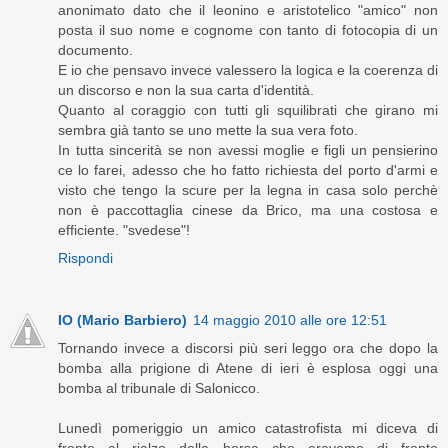
anonimato dato che il leonino e aristotelico "amico" non
posta il suo nome e cognome con tanto di fotocopia di un
documento.
E io che pensavo invece valessero la logica e la coerenza di
un discorso e non la sua carta d'identità.
Quanto al coraggio con tutti gli squilibrati che girano mi
sembra già tanto se uno mette la sua vera foto.
In tutta sincerità se non avessi moglie e figli un pensierino
ce lo farei, adesso che ho fatto richiesta del porto d'armi e
visto che tengo la scure per la legna in casa solo perchè
non è paccottaglia cinese da Brico, ma una costosa e
efficiente. "svedese"!
Rispondi
IO (Mario Barbiero)
14 maggio 2010 alle ore 12:51
Tornando invece a discorsi più seri leggo ora che dopo la
bomba alla prigione di Atene di ieri è esplosa oggi una
bomba al tribunale di Salonicco.
Lunedì pomeriggio un amico catastrofista mi diceva di