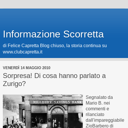
Informazione Scorretta
di Felice Capretta Blog chiuso, la storia continua su
www.clubcapretta.it
VENERDÌ 14 MAGGIO 2010
Sorpresa! Di cosa hanno parlato a
Zurigo?
Segnalato da
Mario B. nei
commenti e
rilanciato
dall'impareggiabile
ZioBarbero di