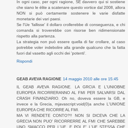
In ogni caso, per ogni ragione, SE davvero qui si sostiene
che siano le èlite a scatenare questo vortice dal 2008, allora
NON si può certamente sostenere le varie disfatte
monetarie dei vari paesi.
Se l'Ue 'fallisse' il dollaro crollerebbe di conseguenza, e chi
comanda si troverebbe con risorse ben ridimensionate
rispetto alla partenza.
La strategia non può essere quella di far crollare, al caso
potrebbe voler indebolire alla grande qualcuno che la fatta
fuori dal vasetto agli occhi dei 'potenti'.
Rispondi
GEAB AVEVA RAGIONE
14 maggio 2010 alle ore 15:45
IL GEAB AVEVA RAGIONE. LA GRCIA E L'UNIOBNE
EUROPEA RICORRERANNO AL FMI PER SALVARSI DAL
CRASH FINANZIARIO. Oh no, doveva essere la GB, e
invece e la Grecia, mjavascript:void(0)a anche L'UNIONE
EUROPEA CHE RICORRE AL FMI.
MA VI RENDETE CONTO?!! NON SI DICEVA CHE LA
GRECIA NON PUO' RICORRERRE AL FMI CHE SAREBBE
UNO SMACCO PER L'UE. E POI E' L'UE STESSA CHE