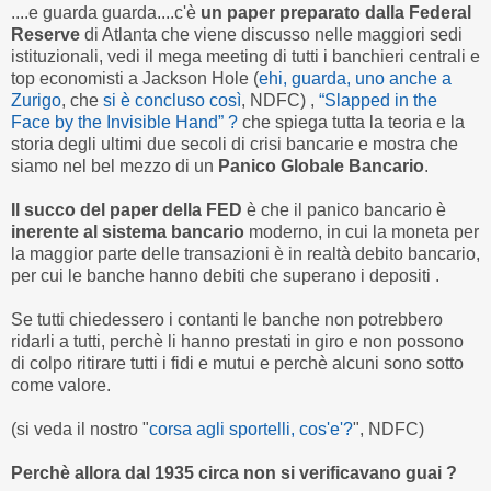
....e guarda guarda....c'è
un paper preparato dalla Federal
Reserve
di Atlanta che viene discusso nelle maggiori sedi
istituzionali, vedi il mega meeting di tutti i banchieri centrali e
top economisti a Jackson Hole (
ehi, guarda, uno anche a
Zurigo
, che
si è concluso così
, NDFC) ,
“Slapped in the
Face by the Invisible Hand” ?
che spiega tutta la teoria e la
storia degli ultimi due secoli di crisi bancarie e mostra che
siamo nel bel mezzo di un
Panico Globale Bancario
.
Il succo del paper della FED
è che il panico bancario è
inerente al sistema bancario
moderno, in cui la moneta per
la maggior parte delle transazioni è in realtà debito bancario,
per cui le banche hanno debiti che superano i depositi .
Se tutti chiedessero i contanti le banche non potrebbero
ridarli a tutti, perchè li hanno prestati in giro e non possono
di colpo ritirare tutti i fidi e mutui e perchè alcuni sono sotto
come valore.
(si veda il nostro "
corsa agli sportelli, cos'e'?
", NDFC)
Perchè allora dal 1935 circa non si verificavano guai ?