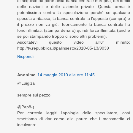
di acquisto da parte della banca centrale europea, dei debiti
delle nazioni e delle aziende private. Questa arma è
potentissima contro la speculazione perchè se qualcuno
specula a ribasso, la banca centrale fa l'opposto (compra) e
il prezzo non va giù. Teoricamente la banca centrale ha
fondi illimitati, (stampa denaro) quindi forza illimitata (anche
se poi stampando troppo ci sono altri problemi).
Ascoltatevi questo video all'8° minuto:
http://tv.repubblica.it/palinsesto/2010-05-13/9039
Rispondi
Anonimo
14 maggio 2010 alle ore 11:45
@Luigiza
sempre sul pezzo
@Pap8-)
Per cortesia leggiti l'apologia dello speculatore, così
smettiamo di dar corso alle paure che i massmedia ci
inculcano: