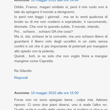
Oddio, Franco, magari umiliato sì, però il mio ruolo non è
tale da spingere il mondo a denigrarmi.
Io però non leggo i giornali... ma se tu senti qualcosa di
brutto su di me non crederci e soprattutto, ti raccomando,
dimmelo. Che così lo querelo subito. Il mondo, intendo.
Poi... schiavo... schiavo DA che cosa?
Ma sì, dai, schiavo te lo concedo, ma uno schiavo libero di
guardarsi il libero volo degli uccellini in un cielo senza
confini e ciò che è più importante di poterseli poi mangiare
allo spiedo con la polenta.
Quindi... boh, io so solo che non voglio finire a mangiar
mangime come Capretta.
Re Gilardin
Rispondi
Anonimo
10 maggio 2010 alle ore 15:00
Forse non mi sono spiegato bene….colpa mia. Adesso
riprovo. Ci sono due piani diversi, uno è reale l’altro no.
Quello reale è quello della gente che al mattino si alza e va