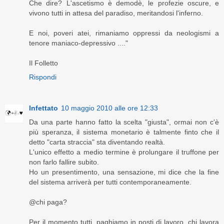
Che dire? L'ascetismo è demodè, le profezie oscure, e
vivono tutti in attesa del paradiso, meritandosi l'inferno.
E noi, poveri atei, rimaniamo oppressi da neologismi a
tenore maniaco-depressivo ...."
Il Folletto
Rispondi
Infettato
10 maggio 2010 alle ore 12:33
Da una parte hanno fatto la scelta "giusta", ormai non c'è
più speranza, il sistema monetario è talmente finto che il
detto "carta straccia" sta diventando realtà.
L'unico effetto a medio termine è prolungare il truffone per
non farlo fallire subito.
Ho un presentimento, una sensazione, mi dice che la fine
del sistema arriverà per tutti contemporaneamente.
@chi paga?
Per il momento tutti, paghiamo in posti di lavoro, chi lavora