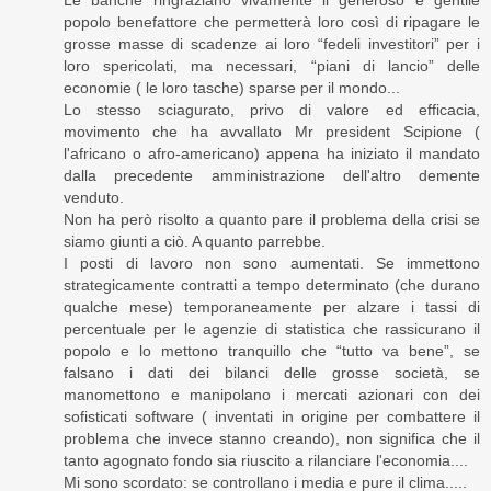
popolo benefattore che permetterà loro così di ripagare le
grosse masse di scadenze ai loro “fedeli investitori” per i
loro spericolati, ma necessari, “piani di lancio” delle
economie ( le loro tasche) sparse per il mondo...
Lo stesso sciagurato, privo di valore ed efficacia,
movimento che ha avvallato Mr president Scipione (
l'africano o afro-americano) appena ha iniziato il mandato
dalla precedente amministrazione dell'altro demente
venduto.
Non ha però risolto a quanto pare il problema della crisi se
siamo giunti a ciò. A quanto parrebbe.
I posti di lavoro non sono aumentati. Se immettono
strategicamente contratti a tempo determinato (che durano
qualche mese) temporaneamente per alzare i tassi di
percentuale per le agenzie di statistica che rassicurano il
popolo e lo mettono tranquillo che “tutto va bene”, se
falsano i dati dei bilanci delle grosse società, se
manomettono e manipolano i mercati azionari con dei
sofisticati software ( inventati in origine per combattere il
problema che invece stanno creando), non significa che il
tanto agognato fondo sia riuscito a rilanciare l'economia....
Mi sono scordato: se controllano i media e pure il clima.....