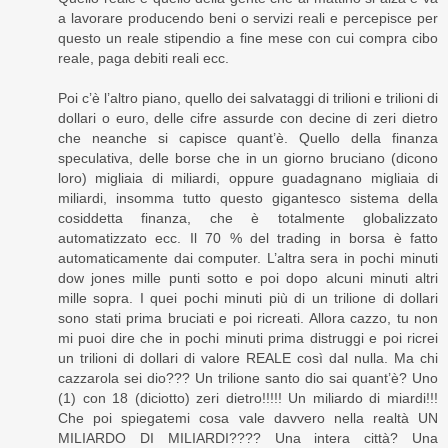
a lavorare producendo beni o servizi reali e percepisce per
questo un reale stipendio a fine mese con cui compra cibo
reale, paga debiti reali ecc.
Poi c’è l’altro piano, quello dei salvataggi di trilioni e trilioni di
dollari o euro, delle cifre assurde con decine di zeri dietro
che neanche si capisce quant’è. Quello della finanza
speculativa, delle borse che in un giorno bruciano (dicono
loro) migliaia di miliardi, oppure guadagnano migliaia di
miliardi, insomma tutto questo gigantesco sistema della
cosiddetta finanza, che è totalmente globalizzato
automatizzato ecc. Il 70 % del trading in borsa è fatto
automaticamente dai computer. L’altra sera in pochi minuti
dow jones mille punti sotto e poi dopo alcuni minuti altri
mille sopra. I quei pochi minuti più di un trilione di dollari
sono stati prima bruciati e poi ricreati. Allora cazzo, tu non
mi puoi dire che in pochi minuti prima distruggi e poi ricrei
un trilioni di dollari di valore REALE così dal nulla. Ma chi
cazzarola sei dio??? Un trilione santo dio sai quant’è? Uno
(1) con 18 (diciotto) zeri dietro!!!!! Un miliardo di miardi!!!
Che poi spiegatemi cosa vale davvero nella realtà UN
MILIARDO DI MILIARDI???? Una intera città? Una