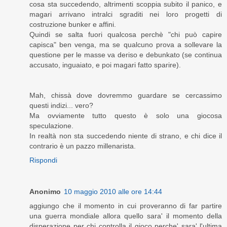
cosa sta succedendo, altrimenti scoppia subito il panico, e
magari arrivano intralci sgraditi nei loro progetti di
costruzione bunker e affini.
Quindi se salta fuori qualcosa perchè "chi può capire
capisca" ben venga, ma se qualcuno prova a sollevare la
questione per le masse va deriso e debunkato (se continua
accusato, inguaiato, e poi magari fatto sparire).
Mah, chissà dove dovremmo guardare se cercassimo
questi indizi... vero?
Ma ovviamente tutto questo è solo una giocosa
speculazione.
In realtà non sta succedendo niente di strano, e chi dice il
contrario è un pazzo millenarista.
Rispondi
Anonimo
10 maggio 2010 alle ore 14:44
aggiungo che il momento in cui proveranno di far partire
una guerra mondiale allora quello sara' il momento della
disperazione per chi controlla il gioco perche' sara' l'ultima