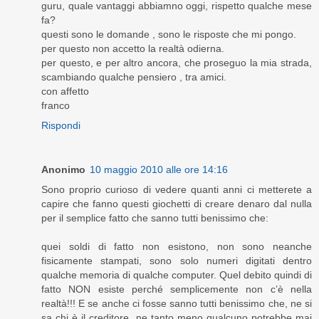
guru, quale vantaggi abbiamno oggi, rispetto qualche mese
fa?
questi sono le domande , sono le risposte che mi pongo.
per questo non accetto la realtà odierna.
per questo, e per altro ancora, che proseguo la mia strada,
scambiando qualche pensiero , tra amici.
con affetto
franco
Rispondi
Anonimo
10 maggio 2010 alle ore 14:16
Sono proprio curioso di vedere quanti anni ci metterete a
capire che fanno questi giochetti di creare denaro dal nulla
per il semplice fatto che sanno tutti benissimo che:
quei soldi di fatto non esistono, non sono neanche
fisicamente stampati, sono solo numeri digitati dentro
qualche memoria di qualche computer. Quel debito quindi di
fatto NON esiste perché semplicemente non c’è nella
realtà!!! E se anche ci fosse sanno tutti benissimo che, ne si
sa chi è il creditore, ne tanto meno qualcuno potrebbe mai