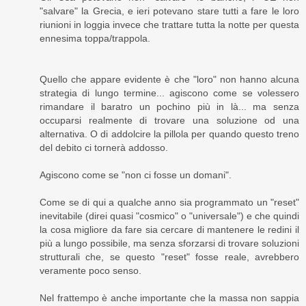
"salvare" la Grecia, e ieri potevano stare tutti a fare le loro
riunioni in loggia invece che trattare tutta la notte per questa
ennesima toppa/trappola.
Quello che appare evidente è che "loro" non hanno alcuna
strategia di lungo termine... agiscono come se volessero
rimandare il baratro un pochino più in là... ma senza
occuparsi realmente di trovare una soluzione od una
alternativa. O di addolcire la pillola per quando questo treno
del debito ci tornerà addosso.
Agiscono come se "non ci fosse un domani".
Come se di qui a qualche anno sia programmato un "reset"
inevitabile (direi quasi "cosmico" o "universale") e che quindi
la cosa migliore da fare sia cercare di mantenere le redini il
più a lungo possibile, ma senza sforzarsi di trovare soluzioni
strutturali che, se questo "reset" fosse reale, avrebbero
veramente poco senso.
Nel frattempo è anche importante che la massa non sappia