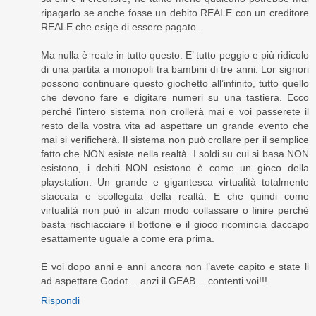
ripagarlo se anche fosse un debito REALE con un creditore
REALE che esige di essere pagato.
Ma nulla è reale in tutto questo. E’ tutto peggio e più ridicolo
di una partita a monopoli tra bambini di tre anni. Lor signori
possono continuare questo giochetto all’infinito, tutto quello
che devono fare e digitare numeri su una tastiera. Ecco
perché l’intero sistema non crollerà mai e voi passerete il
resto della vostra vita ad aspettare un grande evento che
mai si verificherà. Il sistema non può crollare per il semplice
fatto che NON esiste nella realtà. I soldi su cui si basa NON
esistono, i debiti NON esistono è come un gioco della
playstation. Un grande e gigantesca virtualità totalmente
staccata e scollegata della realtà. E che quindi come
virtualità non può in alcun modo collassare o finire perchè
basta rischiacciare il bottone e il gioco ricomincia daccapo
esattamente uguale a come era prima.
E voi dopo anni e anni ancora non l’avete capito e state li
ad aspettare Godot….anzi il GEAB….contenti voi!!!
Rispondi