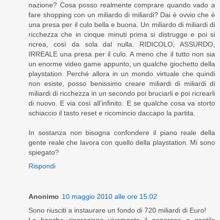
nazione? Cosa posso realmente comprare quando vado a
fare shopping con un miliardo di miliardi? Dai è ovvio che è
una presa per il culo bella e buona. Un miliardo di miliardi di
ricchezza che in cinque minuti prima si distrugge e poi si
ricrea, così da sola dal nulla. RIDICOLO, ASSURDO,
IRREALE una presa per il culo. A meno che il tutto non sia
un enorme video game appunto, un qualche giochetto della
playstation. Perché allora in un mondo virtuale che quindi
non esiste, posso benissimo creare miliardi di miliardi di
miliardi di ricchezza in un secondo poi bruciarli e poi ricrearli
di nuovo. E via così all’infinito. E se qualche cosa va storto
schiaccio il tasto reset e ricomincio daccapo la partita.
In sostanza non bisogna confondere il piano reale della
gente reale che lavora con quello della playstation. Mi sono
spiegato?
Rispondi
Anonimo
10 maggio 2010 alle ore 15:02
Sono riusciti a instaurare un fondo di 720 miliardi di Euro!
Le banche ringraziano vivamente il generoso e gentile