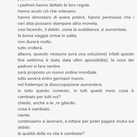
i padroni hanno dettato le loro regole.
hanno avuto ciò che volevano.
hanno dimostaro di avere potere, hanno permesso che i
vari sttai possano stampare altra moneta.
cosi facendo, il debito ,ossia la sudditanza ,è aumentata.
la borsa viaggia ormai in salita.
non durerà molto.
tutto crollerà.
allaora, quando nessuno avrà una soluzione( infatti questo
fine settimna è stata data ultim apossibilità), la voce dei
padroni si fara sentire.
sarà proposto un nuovo ordine mondiale.
tutto avverà entro gennaio/ marzo.
nel frattempo la disoccupazione aumenterà.
in tutto questo contesto, in tutti questi mesi, cosa è
cambiato per tutti noi?
chiedo, anche a te ,re gilardin.
cosa è cambiato.
niente.
continuiamo a lavorare, a lottare per poter pagare mutui sul
debito.
la qualità della ns vita è cambiata?