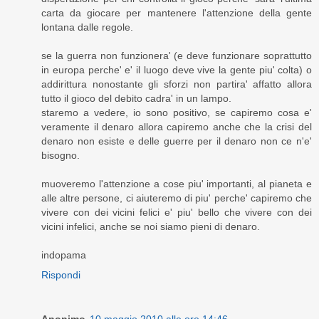
carta da giocare per mantenere l'attenzione della gente
lontana dalle regole.
se la guerra non funzionera' (e deve funzionare soprattutto
in europa perche' e' il luogo deve vive la gente piu' colta) o
addirittura nonostante gli sforzi non partira' affatto allora
tutto il gioco del debito cadra' in un lampo.
staremo a vedere, io sono positivo, se capiremo cosa e'
veramente il denaro allora capiremo anche che la crisi del
denaro non esiste e delle guerre per il denaro non ce n'e'
bisogno.
muoveremo l'attenzione a cose piu' importanti, al pianeta e
alle altre persone, ci aiuteremo di piu' perche' capiremo che
vivere con dei vicini felici e' piu' bello che vivere con dei
vicini infelici, anche se noi siamo pieni di denaro.
indopama
Rispondi
Anonimo
10 maggio 2010 alle ore 14:46