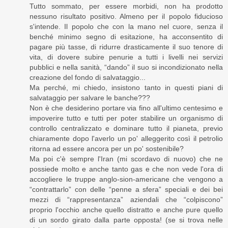
Tutto sommato, per essere morbidi, non ha prodotto
nessuno risultato positivo. Almeno per il popolo fiducioso
s'intende. Il popolo che con la mano nel cuore, senza il
benché minimo segno di esitazione, ha acconsentito di
pagare più tasse, di ridurre drasticamente il suo tenore di
vita, di dovere subire penurie a tutti i livelli nei servizi
pubblici e nella sanità, “dando” il suo si incondizionato nella
creazione del fondo di salvataggio...
Ma perché, mi chiedo, insistono tanto in questi piani di
salvataggio per salvare le banche???
Non è che desiderino portare via fino all'ultimo centesimo e
impoverire tutto e tutti per poter stabilire un organismo di
controllo centralizzato e dominare tutto il pianeta, previo
chiaramente dopo l'averlo un po' alleggerito così il petrolio
ritorna ad essere ancora per un po' sostenibile?
Ma poi c'è sempre l'Iran (mi scordavo di nuovo) che ne
possiede molto e anche tanto gas e che non vede l'ora di
accogliere le truppe anglo-sion-americane che vengono a
“contrattarlo” con delle “penne a sfera” speciali e dei bei
mezzi di “rappresentanza” aziendali che “colpiscono”
proprio l'occhio anche quello distratto e anche pure quello
di un sordo girato dalla parte opposta! (se si trova nelle