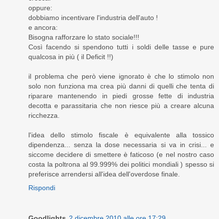
oppure:
dobbiamo incentivare l'industria dell'auto !
e ancora:
Bisogna rafforzare lo stato sociale!!!
Così facendo si spendono tutti i soldi delle tasse e pure
qualcosa in più ( il Deficit !!)
il problema che però viene ignorato è che lo stimolo non
solo non funziona ma crea più danni di quelli che tenta di
riparare mantenendo in piedi grosse fette di industria
decotta e parassitaria che non riesce più a creare alcuna
ricchezza.
l'idea dello stimolo fiscale è equivalente alla tossico
dipendenza... senza la dose necessaria si va in crisi... e
siccome decidere di smettere è faticoso (e nel nostro caso
costa la poltrona al 99.999% dei politici mondiali ) spesso si
preferisce arrendersi all'idea dell'overdose finale.
Rispondi
Goodlights
2 dicembre 2010 alle ore 17:29