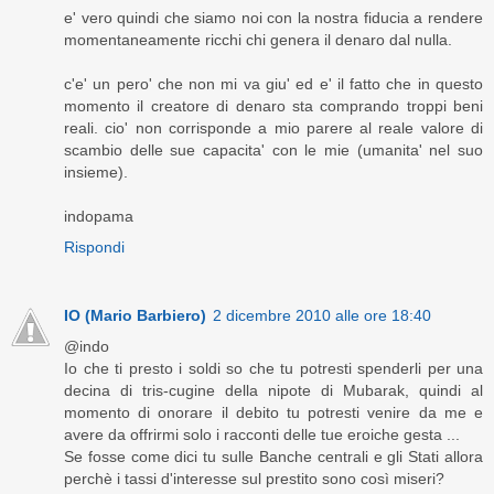
e' vero quindi che siamo noi con la nostra fiducia a rendere
momentaneamente ricchi chi genera il denaro dal nulla.
c'e' un pero' che non mi va giu' ed e' il fatto che in questo
momento il creatore di denaro sta comprando troppi beni
reali. cio' non corrisponde a mio parere al reale valore di
scambio delle sue capacita' con le mie (umanita' nel suo
insieme).
indopama
Rispondi
IO (Mario Barbiero)
2 dicembre 2010 alle ore 18:40
@indo
Io che ti presto i soldi so che tu potresti spenderli per una
decina di tris-cugine della nipote di Mubarak, quindi al
momento di onorare il debito tu potresti venire da me e
avere da offrirmi solo i racconti delle tue eroiche gesta ...
Se fosse come dici tu sulle Banche centrali e gli Stati allora
perchè i tassi d'interesse sul prestito sono così miseri?