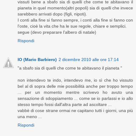
vissuti bene a sbafo sia di quelli che come te abitavano il
pianeta in quel momento(altri popoli) sia di quelli che invece
sarebbero arrivati dopo (figli, nipoti).
I conti alla fine si fanno sempre, i conti alla fine si fanno con
l'oste, cioè la vita che ha le sue regole, chiare e semplici.
segue (devo preparare l'albero di natale)
Rispondi
IO (Mario Barbiero)
2 dicembre 2010 alle ore 17:14
"a sbafo sia di quelli che come te abitavano il pianeta "
non intendevo te indo, intendevo me, io sì che ho vissuto
bel al di sopra delle mie possibilità anche per troppo tempo
... per un momento mentre scrivevo ho avuto una
sensazione di sdoppiamento ... come se io parlassi e io allo
stesso tempo fossi dall'altra parte ad ascoltare ...
vabbè di cose strane ormai ne capitano tutti i giorni, una più
una meno ...
Rispondi