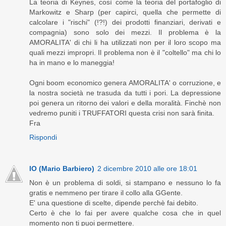
La teoria di Keynes, così come la teoria del portafoglio di
Markowitz e Sharp (per capirci, quella che permette di
calcolare i "rischi" (!?!) dei prodotti finanziari, derivati e
compagnia) sono solo dei mezzi. Il problema è la
AMORALITA' di chi li ha utilizzati non per il loro scopo ma
quali mezzi impropri. Il problema non è il "coltello" ma chi lo
ha in mano e lo maneggia!
Ogni boom economico genera AMORALITA' o corruzione, e
la nostra società ne trasuda da tutti i pori. La depressione
poi genera un ritorno dei valori e della moralità. Finchè non
vedremo puniti i TRUFFATORI questa crisi non sarà finita.
Fra
Rispondi
IO (Mario Barbiero)
2 dicembre 2010 alle ore 18:01
Non è un problema di soldi, si stampano e nessuno lo fa
gratis e nemmeno per tirare il collo alla GGente.
E' una questione di scelte, dipende perchè fai debito.
Certo è che lo fai per avere qualche cosa che in quel
momento non ti puoi permettere.