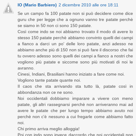
IO (Mario Barbiero)
2 dicembre 2010 alle ore 18:11
Se un campo fa 100 patate non si può decidere come dice
guru che per legge che a ognuno vanno tre patate perchè
se siamo in 50 non ci sono 150 patate.
Così come indo se noi abbiamo trovato il modo di avere lo
stesso 150 patate perchè abbiamo convinto quelli dei campi
a fianco a darci un po' delle loro patate, anzi adesso ne
abbiamo anche più di 150 non si può fare il discorso che fai
tu ovvero adesso sono quelli dei campi a fianco a nostri che
vogliono più patate e siccome sono più motivati di noi le
avranno.
Cinesi, Indiani, Brasiliani hanno iniziato a fare come noi.
Vogliono tante patate quante noi.
Il caos che sta arrivando sta tutto là, patate così in
abbondanza non ce ne sono.
Noi occidentali dobbiamo imparare a vivere con meno
patate, gli altri rassegnarsi perchè non arriveranno mai ad
avere le patate che per lungo tempo abbiamo avuto noi
perchè non c'è nessuno a cui fregarle come abbiamo fatto
noi.
Chi primo arriva meglio alloggia!
Poi con indo sono invece daccordo che noi occidentali non