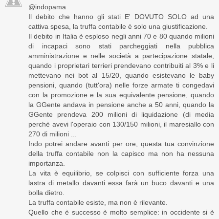
@indopama
Il debito che hanno gli stati E' DOVUTO SOLO ad una
cattiva spesa, la truffa contabile è solo una giustificazione.
Il debito in Italia è esploso negli anni 70 e 80 quando milioni
di incapaci sono stati parcheggiati nella pubblica
amministrazione e nelle società a partecipazione statale,
quando i proprietari terrieri prendevano contribuiti al 3% e li
mettevano nei bot al 15/20, quando esistevano le baby
pensioni, quando (tutt'ora) nelle forze armate ti congedavi
con la promozione e la sua equivalente pensione, quando
la GGente andava in pensione anche a 50 anni, quando la
GGente prendeva 200 milioni di liquidazione (di media
perchè avevi l'operaio con 130/150 milioni, il maresiallo con
270 di milioni ...
Indo potrei andare avanti per ore, questa tua convinzione
della truffa contabile non la capisco ma non ha nessuna
importanza.
La vita è equilibrio, se colpisci con sufficiente forza una
lastra di metallo davanti essa farà un buco davanti e una
bolla dietro.
La truffa contabile esiste, ma non è rilevante.
Quello che è successo è molto semplice: in occidente si è